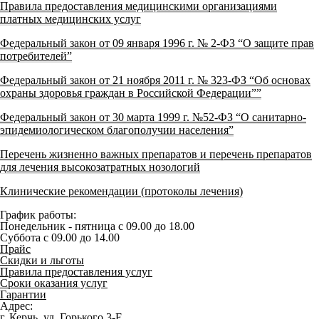
Правила предоставления медицинскими организациями
платных медицинских услуг
Федеральный закон от 09 января 1996 г. № 2-ФЗ “О защите прав
потребителей”
Федеральный закон от 21 ноября 2011 г. № 323-ФЗ “Об основах
охраны здоровья граждан в Российской Федерации””
Федеральный закон от 30 марта 1999 г. №52-ФЗ “О санитарно-
эпидемиологическом благополучии населения”
Перечень жизненно важных препаратов и перечень препаратов
для лечения высокозатратных нозологий
Клинические рекомендации (протоколы лечения)
График работы:
Понедельник - пятница с 09.00 до 18.00
Суббота с 09.00 до 14.00
Прайс
Скидки и льготы
Правила предоставления услуг
Сроки оказания услуг
Гарантии
Адрес:
г. Керчь, ул. Горького 3-Е